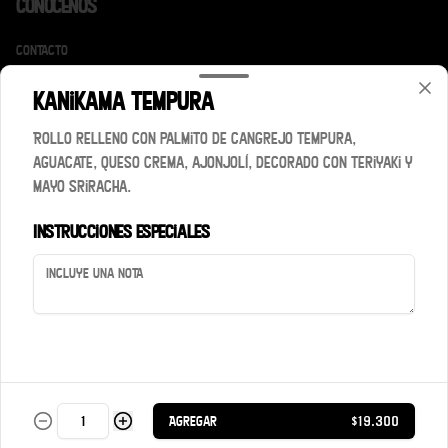
Conócenos
Contacto
Términos y condiciones
Kanikama tempura
Política de privacidad
Rollo relleno con palmito de cangrejo tempura,
Redes sociales
aguacate, queso crema, ajonjolí, decorado con teriyaki y
mayo sriracha.
Instagram
Instrucciones especiales
Mi cuenta
Pedir
Iniciar sesión
Powered by
Agregar
$19.300