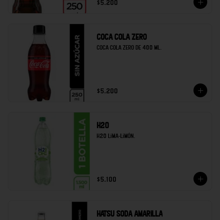
$5.200
Coca cola zero
Coca cola zero de 400 ml.
$5.200
H20
H20 lima-limón.
$5.100
Hatsu soda amarilla