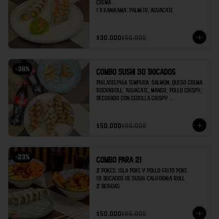
crema .

1 x Kanikama: Palmito, aguacate
$30.000
$50.000
-
38
%
Combo Sushi 30 Bocados
Philadelphia Tempura: Salmón, queso crema 

RocknRoll: Aguacate, Mango, Pollo Crispy, 
Decorado con cebolla crispy 

Kanikama: Palmito de cangrejo, Aguacate 

Egg rolls x2 

$50.000
$80.000
Gyozas x 2

Coca cola x 2
-
23
%
Combo para 2!
2 Pokes: Isla Poke y Pollo Frito Poke

10 Bocados de Sushi California Roll

2 Bebidas
$50.000
$65.000