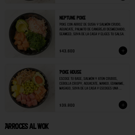
Neptune poke
Poke con arroz de sushi y salmón crudo, 
aguacate, palmito de cangrejo desmechado, 
seaweed, soya de la casa y eliges tu salsa.
$43.600
Poke house
Escoge tu base, salmón y atún crudos, 
cebolla crispy, aguacate, mango, edamame, 
masago, soya de la casa y escoges una 
salsa extra.
$39.800
Arroces al wok