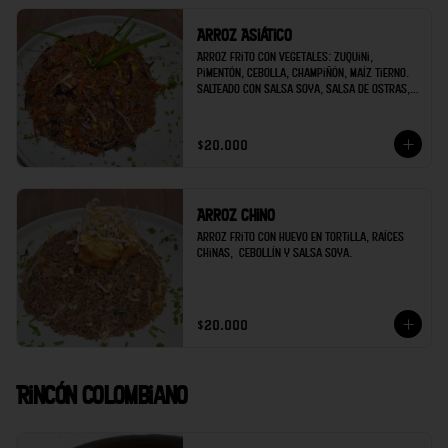
Arroz Asiático
Arroz frito con vegetales: Zuquini, 
pimentón, cebolla, champiñón, maíz tierno. 
Salteado con Salsa Soya, Salsa de Ostras, 
Ajo, Jengibre. Decorado con Cebollín y 
ajonjolí.
$20.000
Arroz Chino
Arroz frito con huevo en tortilla, raíces 
chinas,  cebollín y salsa soya.
$20.000
Rincón Colombiano