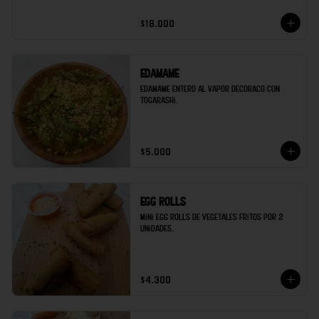
$18.000
Edamame
Edamame entero al vapor decoraco con 
togarashi.
$5.000
Egg rolls
Mini egg rolls de vegetales fritos por 2 
unidades.
$4.300