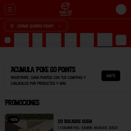
Abrir menu de navegación
Login
¿Dónde quieres pedir?
cón Colombiano
Sushi
Pad thai
Ramen
Postre
Bebidas
Acumula
Poke Go points
Únete
Regístrate, gana puntos con tus compras y
canjealos por productos y más
Promociones
-
40
%
20 Bocados Sushi
1 x Salmon Pull: Salmón, aguacate, queso 