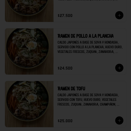
champiñon, brócoli; decorado con raíces 
chinas y cilantro.
$27.500
Ramen de pollo a la plancha
Caldo japonés a base de soya y hondashi, 
servido con pollo a la plancha, huevo duro, 
vegetales frescos, zuquini, zanahoria, 
champiñon, brócoli; decorado con raíces 
chinas y cilantro.
$24.500
Ramen de tofu
Caldo japonés a base de soya y hondashi, 
servido con tofu, huevo duro, vegetales 
frescos, zuquini, zanahoria, champiñon, 
brócoli; decorado con raíces chinas y 
cilantro.
$25.000