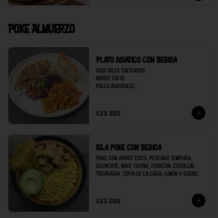
Poke Almuerzo
Plato Asiatico con Bebida
Vegetales salteados 

Arroz Frito

Pollo Agridulce 

Sushi 5 bocados de Kanikama

Bebida
$23.900
Isla poke con Bebida
Poke con arroz coco, pescado tempura, 
aguacate, maíz tierno, patacón, cebollín, 
togarashi, soya de la casa, limón y suero.
$23.000