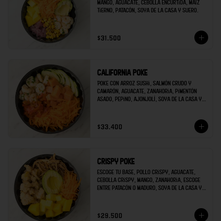
mango, aguacate, cebolla encurtida, maíz 
tierno, patacón, soya de la casa y suero.
$31.500
California poke
Poke con arroz sushi, salmón crudo y 
camarón, aguacate, zanahoria, pimentón 
asado, pepino, ajonjolí, soya de la casa y 
mayonesa de sriracha.
$33.400
Crispy poke
Escoge tu base, pollo crispy, aguacate, 
cebolla crispy, mango, zanahoria, escoge 
entre patacón o maduro, soya de la casa y 
escoges una salsa extra.
$29.500