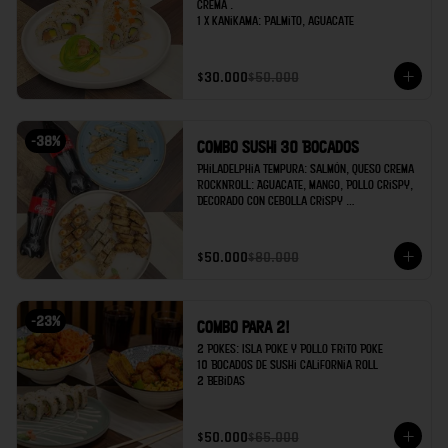
crema .

1 x Kanikama: Palmito, aguacate
$30.000
$50.000
-
38
%
Combo Sushi 30 Bocados
Philadelphia Tempura: Salmón, queso crema 

RocknRoll: Aguacate, Mango, Pollo Crispy, 
Decorado con cebolla crispy 

Kanikama: Palmito de cangrejo, Aguacate 

Egg rolls x2 

$50.000
$80.000
Gyozas x 2

Coca cola x 2
-
23
%
Combo para 2!
2 Pokes: Isla Poke y Pollo Frito Poke

10 Bocados de Sushi California Roll

2 Bebidas
$50.000
$65.000