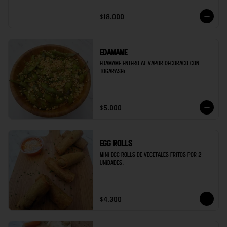
$18.000
Edamame
Edamame entero al vapor decoraco con 
togarashi.
$5.000
Egg rolls
Mini egg rolls de vegetales fritos por 2 
unidades.
$4.300