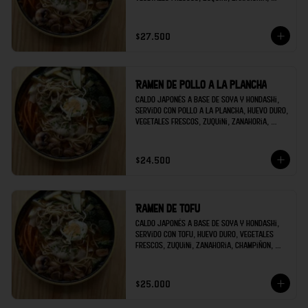
champiñon, brócoli; decorado con raíces 
chinas y cilantro.
$27.500
Ramen de pollo a la plancha
Caldo japonés a base de soya y hondashi, 
servido con pollo a la plancha, huevo duro, 
vegetales frescos, zuquini, zanahoria, 
champiñon, brócoli; decorado con raíces 
chinas y cilantro.
$24.500
Ramen de tofu
Caldo japonés a base de soya y hondashi, 
servido con tofu, huevo duro, vegetales 
frescos, zuquini, zanahoria, champiñon, 
brócoli; decorado con raíces chinas y 
cilantro.
$25.000