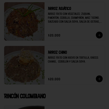
Arroz Asiático
Arroz frito con vegetales: Zuquini, 
pimentón, cebolla, champiñón, maíz tierno. 
Salteado con Salsa Soya, Salsa de Ostras, 
Ajo, Jengibre. Decorado con Cebollín y 
ajonjolí.
$20.000
Arroz Chino
Arroz frito con huevo en tortilla, raíces 
chinas,  cebollín y salsa soya.
$20.000
Rincón Colombiano