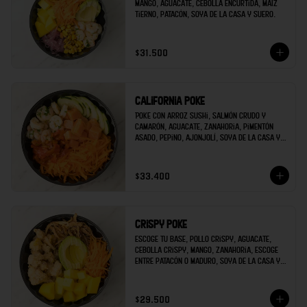
mango, aguacate, cebolla encurtida, maíz 
tierno, patacón, soya de la casa y suero.
$31.500
California poke
Poke con arroz sushi, salmón crudo y 
camarón, aguacate, zanahoria, pimentón 
asado, pepino, ajonjolí, soya de la casa y 
mayonesa de sriracha.
$33.400
Crispy poke
Escoge tu base, pollo crispy, aguacate, 
cebolla crispy, mango, zanahoria, escoge 
entre patacón o maduro, soya de la casa y 
escoges una salsa extra.
$29.500