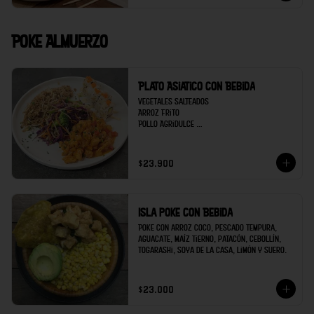
Poke Almuerzo
Plato Asiatico con Bebida
Vegetales salteados 

Arroz Frito

Pollo Agridulce 

Sushi 5 bocados de Kanikama

Bebida
$23.900
Isla poke con Bebida
Poke con arroz coco, pescado tempura, 
aguacate, maíz tierno, patacón, cebollín, 
togarashi, soya de la casa, limón y suero.
$23.000