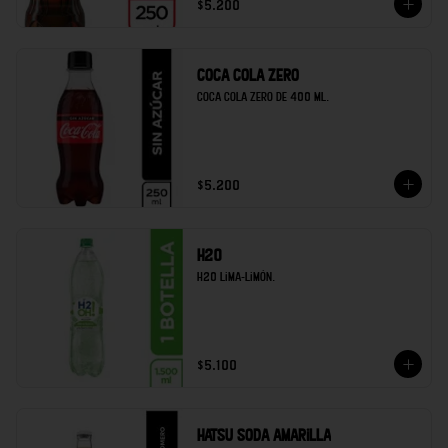
$5.200
Coca cola zero
Coca cola zero de 400 ml.
$5.200
H20
H20 lima-limón.
$5.100
Hatsu soda amarilla