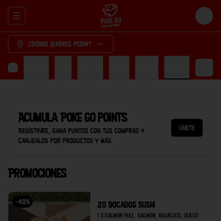
Abrir menu de navegación
Login
¿Dónde quieres pedir?
cón Colombiano
Sushi
Pad thai
Ramen
Postre
Bebidas
Acumula
Poke Go points
Únete
Regístrate, gana puntos con tus compras y
canjealos por productos y más
Promociones
-
40
%
20 Bocados Sushi
1 x Salmon Pull: Salmón, aguacate, queso 