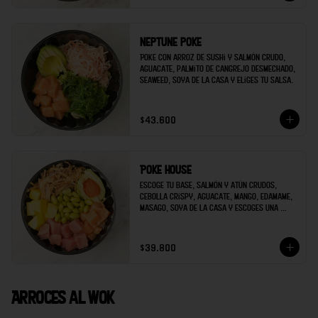
Neptune poke
Poke con arroz de sushi y salmón crudo, 
aguacate, palmito de cangrejo desmechado, 
seaweed, soya de la casa y eliges tu salsa.
$43.600
Poke house
Escoge tu base, salmón y atún crudos, 
cebolla crispy, aguacate, mango, edamame, 
masago, soya de la casa y escoges una 
salsa extra.
$39.800
Arroces al wok