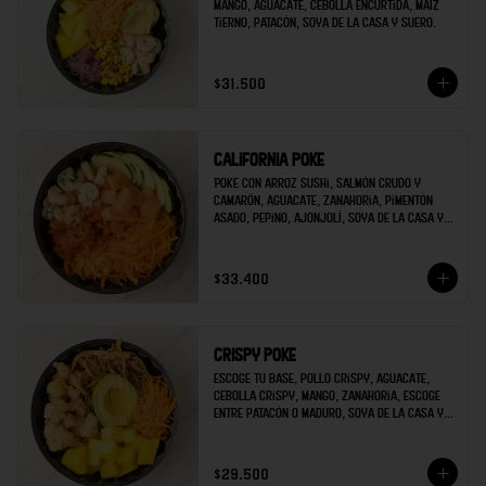
mango, aguacate, cebolla encurtida, maíz 
tierno, patacón, soya de la casa y suero.
$31.500
California poke
Poke con arroz sushi, salmón crudo y 
camarón, aguacate, zanahoria, pimentón 
asado, pepino, ajonjolí, soya de la casa y 
mayonesa de sriracha.
$33.400
Crispy poke
Escoge tu base, pollo crispy, aguacate, 
cebolla crispy, mango, zanahoria, escoge 
entre patacón o maduro, soya de la casa y 
escoges una salsa extra.
$29.500