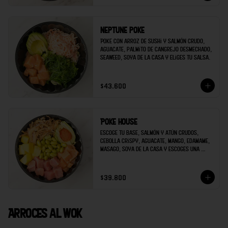
Neptune poke
Poke con arroz de sushi y salmón crudo, 
aguacate, palmito de cangrejo desmechado, 
seaweed, soya de la casa y eliges tu salsa.
$43.600
Poke house
Escoge tu base, salmón y atún crudos, 
cebolla crispy, aguacate, mango, edamame, 
masago, soya de la casa y escoges una 
salsa extra.
$39.800
Arroces al wok