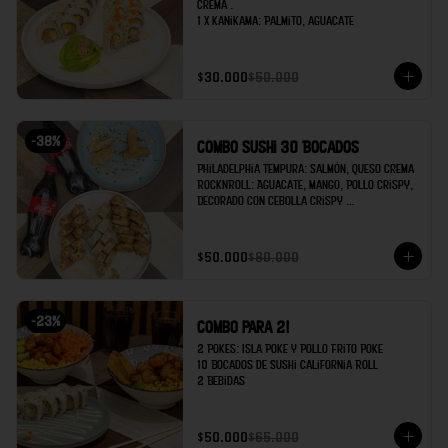
crema .

1 x Kanikama: Palmito, aguacate
$30.000
$50.000
-
38
%
Combo Sushi 30 Bocados
Philadelphia Tempura: Salmón, queso crema 

RocknRoll: Aguacate, Mango, Pollo Crispy, 
Decorado con cebolla crispy 

Kanikama: Palmito de cangrejo, Aguacate 

Egg rolls x2 

$50.000
$80.000
Gyozas x 2

Coca cola x 2
-
23
%
Combo para 2!
2 Pokes: Isla Poke y Pollo Frito Poke

10 Bocados de Sushi California Roll

2 Bebidas
$50.000
$65.000