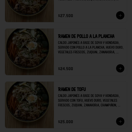
champiñon, brócoli; decorado con raíces 
chinas y cilantro.
$27.500
Ramen de pollo a la plancha
Caldo japonés a base de soya y hondashi, 
servido con pollo a la plancha, huevo duro, 
vegetales frescos, zuquini, zanahoria, 
champiñon, brócoli; decorado con raíces 
chinas y cilantro.
$24.500
Ramen de tofu
Caldo japonés a base de soya y hondashi, 
servido con tofu, huevo duro, vegetales 
frescos, zuquini, zanahoria, champiñon, 
brócoli; decorado con raíces chinas y 
cilantro.
$25.000