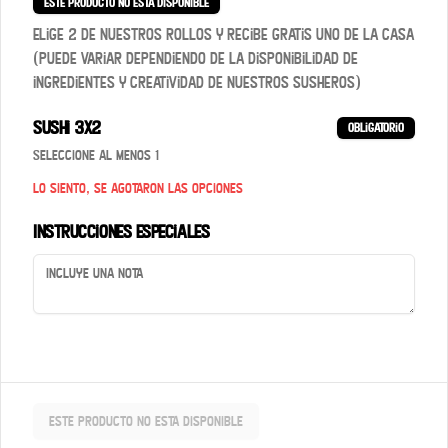
Conócenos
Este producto no esta disponible
Elige 2 de nuestros rollos y recibe gratis uno de la casa
Contacto
(puede variar dependiendo de la disponibilidad de
Términos y condiciones
ingredientes y creatividad de nuestros susheros)
Política de privacidad
Sushi 3x2
Obligatorio
Redes sociales
Seleccione al menos 1
Lo siento, se agotaron las opciones
Instagram
Instrucciones especiales
Mi cuenta
Pedir
Iniciar sesión
Powered by
Este producto no esta disponible