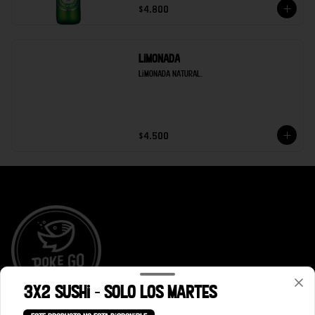
$4.800
Limonada
Limonada natural.
$4.500
3x2 Sushi - Solo los Martes