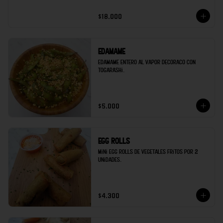
$18.000
Edamame
Edamame entero al vapor decoraco con 
togarashi.
$5.000
Egg rolls
Mini egg rolls de vegetales fritos por 2 
unidades.
$4.300