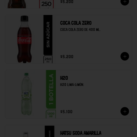
$5.200
Coca cola zero
Coca cola zero de 400 ml.
$5.200
H20
H20 lima-limón.
$5.100
Hatsu soda amarilla