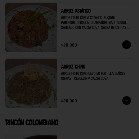
Arroz Asiático
Arroz frito con vegetales: Zuquini, 
pimentón, cebolla, champiñón, maíz tierno. 
Salteado con Salsa Soya, Salsa de Ostras, 
Ajo, Jengibre. Decorado con Cebollín y 
ajonjolí.
$20.000
Arroz Chino
Arroz frito con huevo en tortilla, raíces 
chinas,  cebollín y salsa soya.
$20.000
Rincón Colombiano