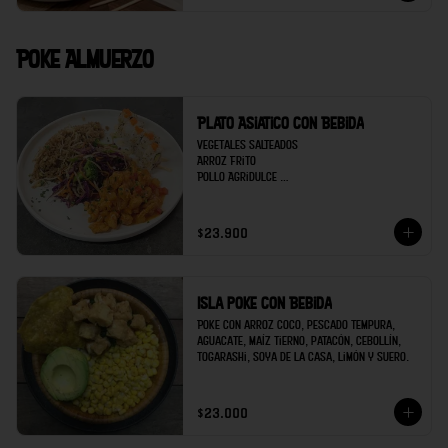
Poke Almuerzo
Plato Asiatico con Bebida
Vegetales salteados 

Arroz Frito

Pollo Agridulce 

Sushi 5 bocados de Kanikama

Bebida
$23.900
Isla poke con Bebida
Poke con arroz coco, pescado tempura, 
aguacate, maíz tierno, patacón, cebollín, 
togarashi, soya de la casa, limón y suero.
$23.000