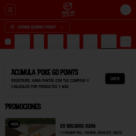
Abrir menu de navegación
Login
¿Dónde quieres pedir?
cón Colombiano
Sushi
Pad thai
Ramen
Postre
Bebidas
Acumula
Poke Go points
Únete
Regístrate, gana puntos con tus compras y
canjealos por productos y más
Promociones
-
40
%
20 Bocados Sushi
1 x Salmon Pull: Salmón, aguacate, queso 