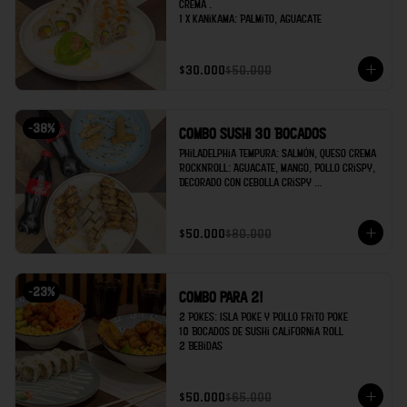
crema .

1 x Kanikama: Palmito, aguacate
$30.000
$50.000
-
38
%
Combo Sushi 30 Bocados
Philadelphia Tempura: Salmón, queso crema 

RocknRoll: Aguacate, Mango, Pollo Crispy, 
Decorado con cebolla crispy 

Kanikama: Palmito de cangrejo, Aguacate 

Egg rolls x2 

$50.000
$80.000
Gyozas x 2

Coca cola x 2
-
23
%
Combo para 2!
2 Pokes: Isla Poke y Pollo Frito Poke

10 Bocados de Sushi California Roll

2 Bebidas
$50.000
$65.000