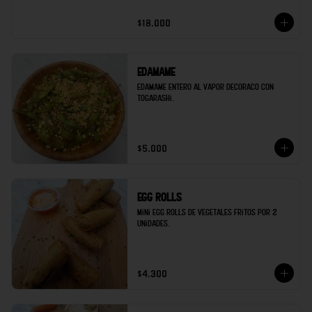
$18.000
Edamame
Edamame entero al vapor decoraco con 
togarashi.
$5.000
Egg rolls
Mini egg rolls de vegetales fritos por 2 
unidades.
$4.300