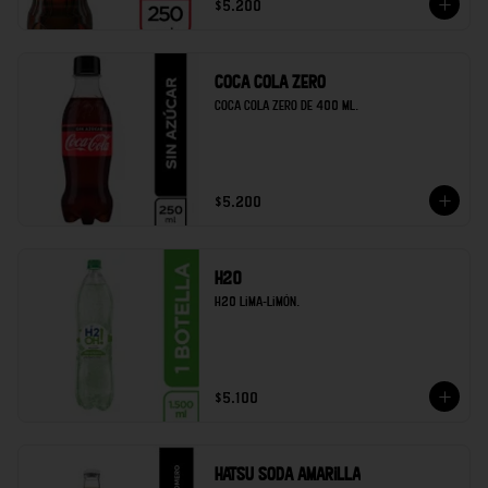
$5.200
Coca cola zero
Coca cola zero de 400 ml.
$5.200
H20
H20 lima-limón.
$5.100
Hatsu soda amarilla