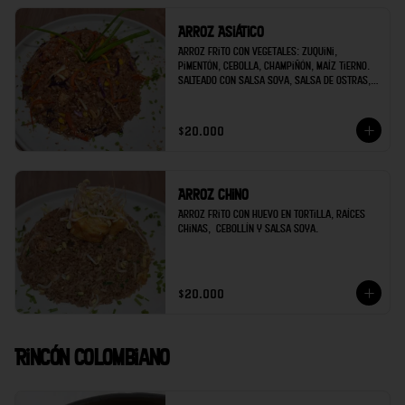
Arroz Asiático
Arroz frito con vegetales: Zuquini, 
pimentón, cebolla, champiñón, maíz tierno. 
Salteado con Salsa Soya, Salsa de Ostras, 
Ajo, Jengibre. Decorado con Cebollín y 
ajonjolí.
$20.000
Arroz Chino
Arroz frito con huevo en tortilla, raíces 
chinas,  cebollín y salsa soya.
$20.000
Rincón Colombiano