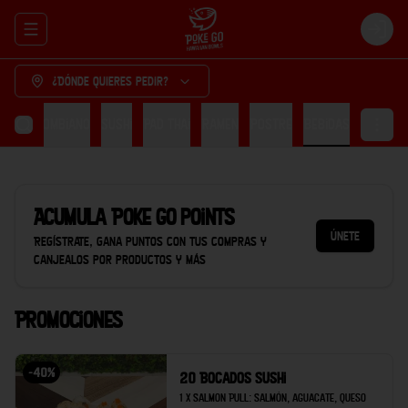
Abrir menu de navegación
Login
¿Dónde quieres pedir?
cón Colombiano
Sushi
Pad thai
Ramen
Postre
Bebidas
Acumula
Poke Go points
Únete
Regístrate, gana puntos con tus compras y
canjealos por productos y más
Promociones
-
40
%
20 Bocados Sushi
1 x Salmon Pull: Salmón, aguacate, queso 