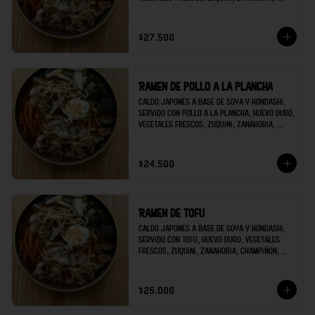
champiñon, brócoli; decorado con raíces 
chinas y cilantro.
$27.500
Ramen de pollo a la plancha
Caldo japonés a base de soya y hondashi, 
servido con pollo a la plancha, huevo duro, 
vegetales frescos, zuquini, zanahoria, 
champiñon, brócoli; decorado con raíces 
chinas y cilantro.
$24.500
Ramen de tofu
Caldo japonés a base de soya y hondashi, 
servido con tofu, huevo duro, vegetales 
frescos, zuquini, zanahoria, champiñon, 
brócoli; decorado con raíces chinas y 
cilantro.
$25.000