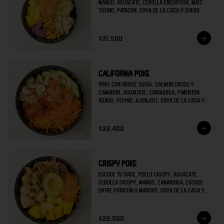
mango, aguacate, cebolla encurtida, maíz 
tierno, patacón, soya de la casa y suero.
$31.500
California poke
Poke con arroz sushi, salmón crudo y 
camarón, aguacate, zanahoria, pimentón 
asado, pepino, ajonjolí, soya de la casa y 
mayonesa de sriracha.
$33.400
Crispy poke
Escoge tu base, pollo crispy, aguacate, 
cebolla crispy, mango, zanahoria, escoge 
entre patacón o maduro, soya de la casa y 
escoges una salsa extra.
$29.500