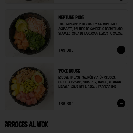
Neptune poke
Poke con arroz de sushi y salmón crudo, 
aguacate, palmito de cangrejo desmechado, 
seaweed, soya de la casa y eliges tu salsa.
$43.600
Poke house
Escoge tu base, salmón y atún crudos, 
cebolla crispy, aguacate, mango, edamame, 
masago, soya de la casa y escoges una 
salsa extra.
$39.800
Arroces al wok