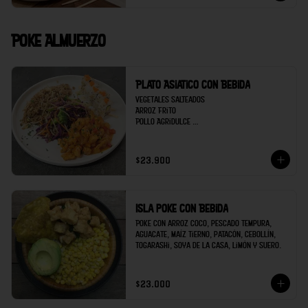
Poke Almuerzo
Plato Asiatico con Bebida
Vegetales salteados 

Arroz Frito

Pollo Agridulce 

Sushi 5 bocados de Kanikama

Bebida
$23.900
Isla poke con Bebida
Poke con arroz coco, pescado tempura, 
aguacate, maíz tierno, patacón, cebollín, 
togarashi, soya de la casa, limón y suero.
$23.000