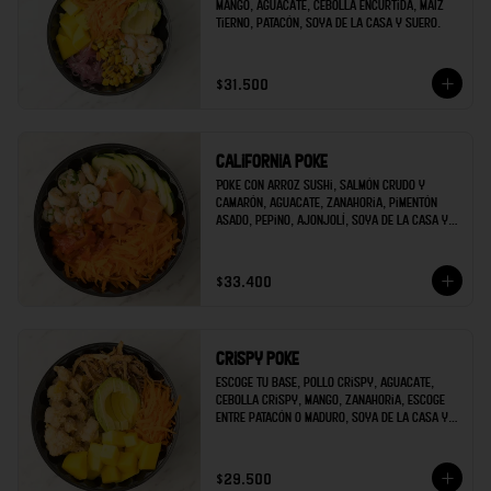
mango, aguacate, cebolla encurtida, maíz 
tierno, patacón, soya de la casa y suero.
$31.500
California poke
Poke con arroz sushi, salmón crudo y 
camarón, aguacate, zanahoria, pimentón 
asado, pepino, ajonjolí, soya de la casa y 
mayonesa de sriracha.
$33.400
Crispy poke
Escoge tu base, pollo crispy, aguacate, 
cebolla crispy, mango, zanahoria, escoge 
entre patacón o maduro, soya de la casa y 
escoges una salsa extra.
$29.500