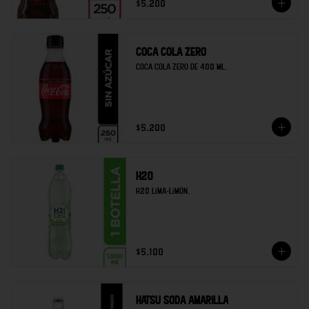
$5.200
Coca cola zero
Coca cola zero de 400 ml.
$5.200
H20
H20 lima-limón.
$5.100
Hatsu soda amarilla