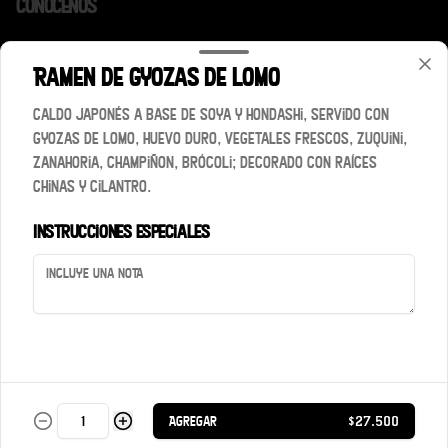
Conócenos
Contacto
Ramen de gyozas de lomo
Términos y condiciones
Política de privacidad
Caldo japonés a base de soya y hondashi, servido con
gyozas de lomo, huevo duro, vegetales frescos, zuquini,
Redes sociales
zanahoria, champiñon, brócoli; decorado con raíces
chinas y cilantro.
Instagram
Instrucciones especiales
Mi cuenta
Pedir
Iniciar sesión
Powered by
Agregar
$27.500