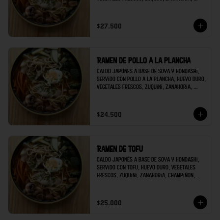
champiñon, brócoli; decorado con raíces 
chinas y cilantro.
$27.500
Ramen de pollo a la plancha
Caldo japonés a base de soya y hondashi, 
servido con pollo a la plancha, huevo duro, 
vegetales frescos, zuquini, zanahoria, 
champiñon, brócoli; decorado con raíces 
chinas y cilantro.
$24.500
Ramen de tofu
Caldo japonés a base de soya y hondashi, 
servido con tofu, huevo duro, vegetales 
frescos, zuquini, zanahoria, champiñon, 
brócoli; decorado con raíces chinas y 
cilantro.
$25.000