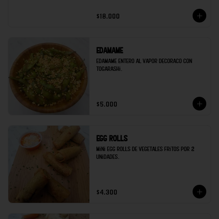
$18.000
Edamame
Edamame entero al vapor decoraco con 
togarashi.
$5.000
Egg rolls
Mini egg rolls de vegetales fritos por 2 
unidades.
$4.300