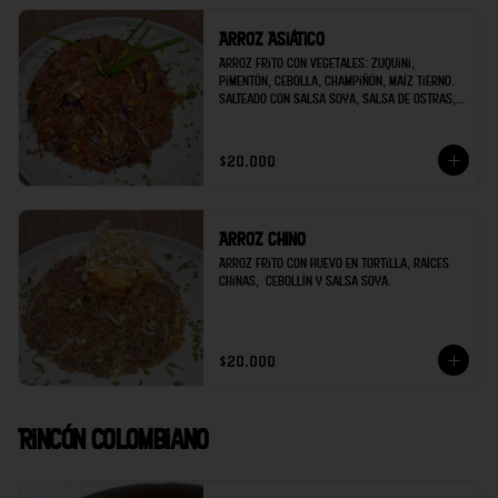
Arroz Asiático
Arroz frito con vegetales: Zuquini, 
pimentón, cebolla, champiñón, maíz tierno. 
Salteado con Salsa Soya, Salsa de Ostras, 
Ajo, Jengibre. Decorado con Cebollín y 
ajonjolí.
$20.000
Arroz Chino
Arroz frito con huevo en tortilla, raíces 
chinas,  cebollín y salsa soya.
$20.000
Rincón Colombiano