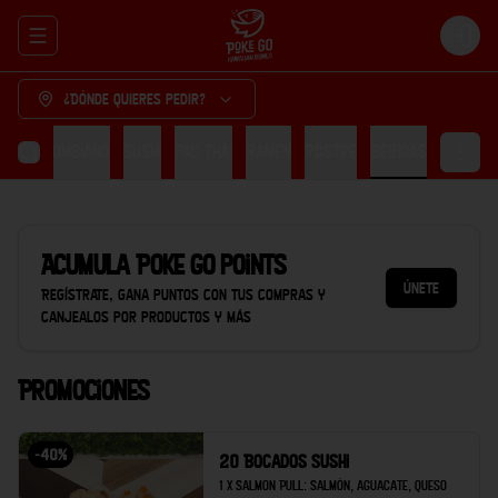
Abrir menu de navegación
Login
¿Dónde quieres pedir?
cón Colombiano
Sushi
Pad thai
Ramen
Postre
Bebidas
Acumula
Poke Go points
Únete
Regístrate, gana puntos con tus compras y
canjealos por productos y más
Promociones
-
40
%
20 Bocados Sushi
1 x Salmon Pull: Salmón, aguacate, queso 