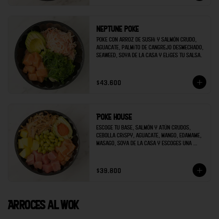
Neptune poke
Poke con arroz de sushi y salmón crudo, 
aguacate, palmito de cangrejo desmechado, 
seaweed, soya de la casa y eliges tu salsa.
$43.600
Poke house
Escoge tu base, salmón y atún crudos, 
cebolla crispy, aguacate, mango, edamame, 
masago, soya de la casa y escoges una 
salsa extra.
$39.800
Arroces al wok