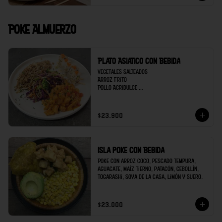
Poke Almuerzo
Plato Asiatico con Bebida
Vegetales salteados 

Arroz Frito

Pollo Agridulce 

Sushi 5 bocados de Kanikama

Bebida
$23.900
Isla poke con Bebida
Poke con arroz coco, pescado tempura, 
aguacate, maíz tierno, patacón, cebollín, 
togarashi, soya de la casa, limón y suero.
$23.000