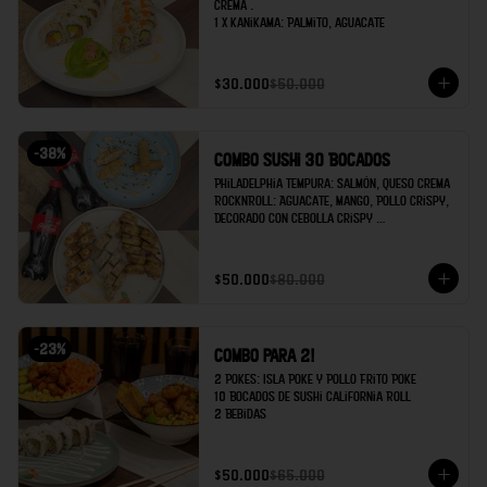
crema .

1 x Kanikama: Palmito, aguacate
$30.000
$50.000
-
38
%
Combo Sushi 30 Bocados
Philadelphia Tempura: Salmón, queso crema 

RocknRoll: Aguacate, Mango, Pollo Crispy, 
Decorado con cebolla crispy 

Kanikama: Palmito de cangrejo, Aguacate 

Egg rolls x2 

$50.000
$80.000
Gyozas x 2

Coca cola x 2
-
23
%
Combo para 2!
2 Pokes: Isla Poke y Pollo Frito Poke

10 Bocados de Sushi California Roll

2 Bebidas
$50.000
$65.000