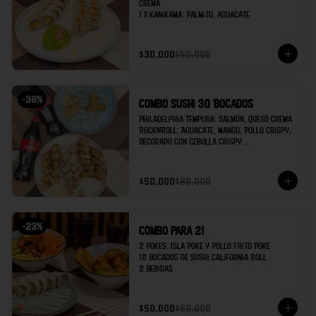
crema .

1 x Kanikama: Palmito, aguacate
$30.000
$50.000
-
38
%
Combo Sushi 30 Bocados
Philadelphia Tempura: Salmón, queso crema 

RocknRoll: Aguacate, Mango, Pollo Crispy, 
Decorado con cebolla crispy 

Kanikama: Palmito de cangrejo, Aguacate 

Egg rolls x2 

$50.000
$80.000
Gyozas x 2

Coca cola x 2
-
23
%
Combo para 2!
2 Pokes: Isla Poke y Pollo Frito Poke

10 Bocados de Sushi California Roll

2 Bebidas
$50.000
$65.000