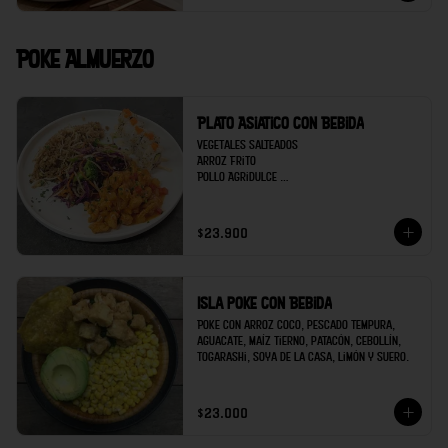
Poke Almuerzo
Plato Asiatico con Bebida
Vegetales salteados 

Arroz Frito

Pollo Agridulce 

Sushi 5 bocados de Kanikama

Bebida
$23.900
Isla poke con Bebida
Poke con arroz coco, pescado tempura, 
aguacate, maíz tierno, patacón, cebollín, 
togarashi, soya de la casa, limón y suero.
$23.000