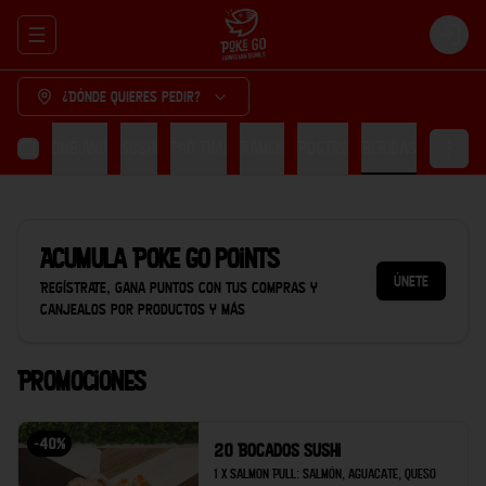
Abrir menu de navegación
Login
¿Dónde quieres pedir?
cón Colombiano
Sushi
Pad thai
Ramen
Postre
Bebidas
Acumula
Poke Go points
Únete
Regístrate, gana puntos con tus compras y
canjealos por productos y más
Promociones
-
40
%
20 Bocados Sushi
1 x Salmon Pull: Salmón, aguacate, queso 