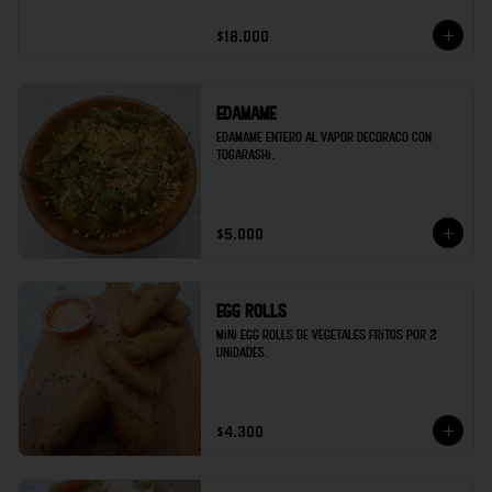
$18.000
Edamame
Edamame entero al vapor decoraco con 
togarashi.
$5.000
Egg rolls
Mini egg rolls de vegetales fritos por 2 
unidades.
$4.300