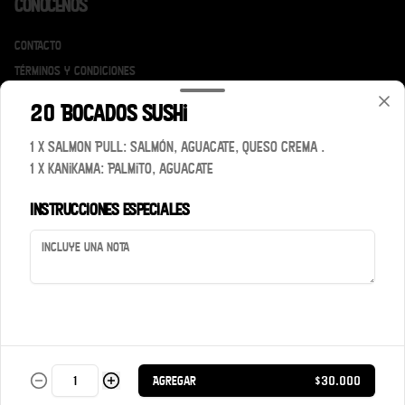
Conócenos
Contacto
Términos y condiciones
Política de privacidad
20 Bocados Sushi
Redes sociales
1 x Salmon Pull: Salmón, aguacate, queso crema .
1 x Kanikama: Palmito, aguacate
Instagram
Instrucciones especiales
Mi cuenta
Pedir
Iniciar sesión
Powered by
Agregar
$30.000