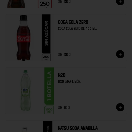
$5.200
Coca cola zero
Coca cola zero de 400 ml.
$5.200
H20
H20 lima-limón.
$5.100
Hatsu soda amarilla