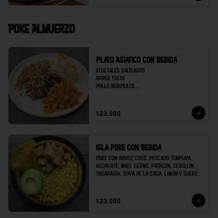
Poke Almuerzo
Plato Asiatico con Bebida
Vegetales salteados 

Arroz Frito

Pollo Agridulce 

Sushi 5 bocados de Kanikama

Bebida
$23.900
Isla poke con Bebida
Poke con arroz coco, pescado tempura, 
aguacate, maíz tierno, patacón, cebollín, 
togarashi, soya de la casa, limón y suero.
$23.000