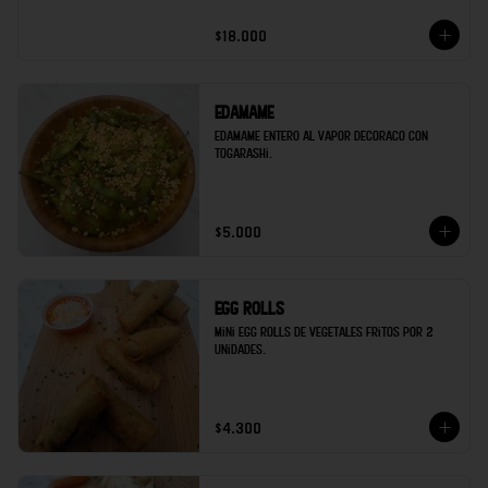
$18.000
Edamame
Edamame entero al vapor decoraco con 
togarashi.
$5.000
Egg rolls
Mini egg rolls de vegetales fritos por 2 
unidades.
$4.300