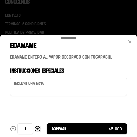
Conócenos
Contacto
Términos y condiciones
Política de privacidad
Edamame
Redes sociales
Edamame entero al vapor decoraco con togarashi.
Instagram
Instrucciones especiales
Mi cuenta
Pedir
Iniciar sesión
Powered by
Agregar
$5.000