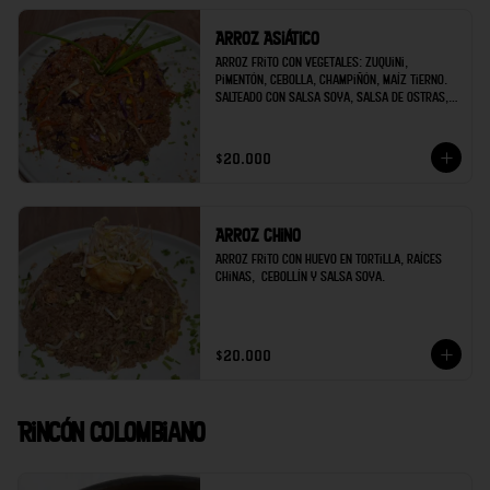
Arroz Asiático
Arroz frito con vegetales: Zuquini, 
pimentón, cebolla, champiñón, maíz tierno. 
Salteado con Salsa Soya, Salsa de Ostras, 
Ajo, Jengibre. Decorado con Cebollín y 
ajonjolí.
$20.000
Arroz Chino
Arroz frito con huevo en tortilla, raíces 
chinas,  cebollín y salsa soya.
$20.000
Rincón Colombiano