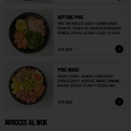
Neptune poke
Poke con arroz de sushi y salmón crudo, 
aguacate, palmito de cangrejo desmechado, 
seaweed, soya de la casa y eliges tu salsa.
$43.600
Poke house
Escoge tu base, salmón y atún crudos, 
cebolla crispy, aguacate, mango, edamame, 
masago, soya de la casa y escoges una 
salsa extra.
$39.800
Arroces al wok