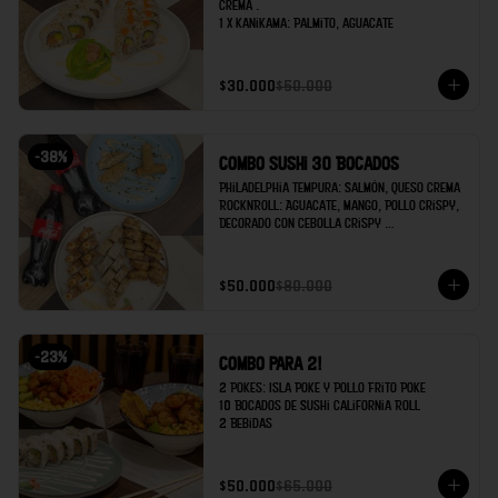
crema .

1 x Kanikama: Palmito, aguacate
$30.000
$50.000
-
38
%
Combo Sushi 30 Bocados
Philadelphia Tempura: Salmón, queso crema 

RocknRoll: Aguacate, Mango, Pollo Crispy, 
Decorado con cebolla crispy 

Kanikama: Palmito de cangrejo, Aguacate 

Egg rolls x2 

$50.000
$80.000
Gyozas x 2

Coca cola x 2
-
23
%
Combo para 2!
2 Pokes: Isla Poke y Pollo Frito Poke

10 Bocados de Sushi California Roll

2 Bebidas
$50.000
$65.000