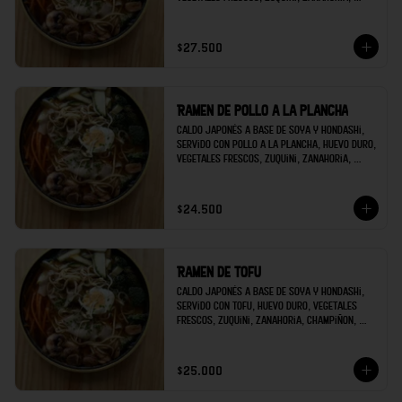
champiñon, brócoli; decorado con raíces 
chinas y cilantro.
$27.500
Ramen de pollo a la plancha
Caldo japonés a base de soya y hondashi, 
servido con pollo a la plancha, huevo duro, 
vegetales frescos, zuquini, zanahoria, 
champiñon, brócoli; decorado con raíces 
chinas y cilantro.
$24.500
Ramen de tofu
Caldo japonés a base de soya y hondashi, 
servido con tofu, huevo duro, vegetales 
frescos, zuquini, zanahoria, champiñon, 
brócoli; decorado con raíces chinas y 
cilantro.
$25.000