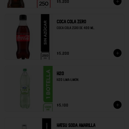
$5.200
Coca cola zero
Coca cola zero de 400 ml.
$5.200
H20
H20 lima-limón.
$5.100
Hatsu soda amarilla