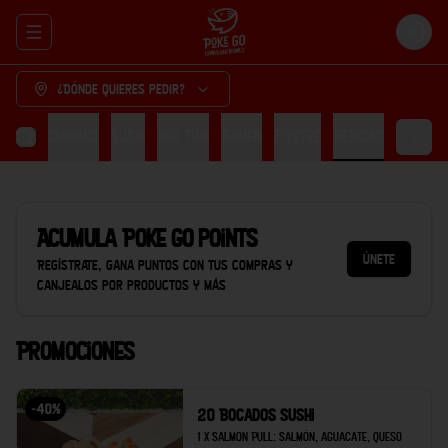
Abrir menu de navegación
Login
¿Dónde quieres pedir?
cón Colombiano
Sushi
Pad thai
Ramen
Postre
Bebidas
Acumula
Poke Go points
Únete
Regístrate, gana puntos con tus compras y
canjealos por productos y más
Promociones
-
40
%
20 Bocados Sushi
1 x Salmon Pull: Salmón, aguacate, queso 