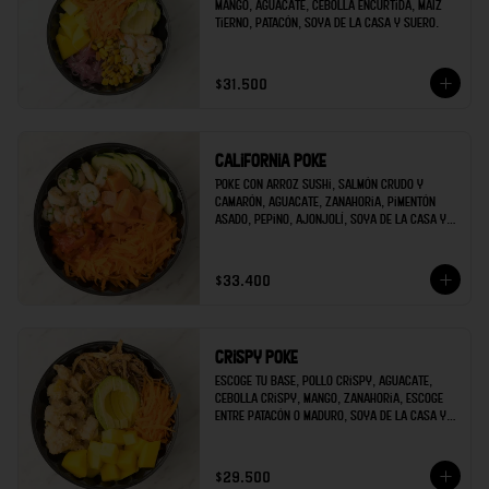
mango, aguacate, cebolla encurtida, maíz 
tierno, patacón, soya de la casa y suero.
$31.500
California poke
Poke con arroz sushi, salmón crudo y 
camarón, aguacate, zanahoria, pimentón 
asado, pepino, ajonjolí, soya de la casa y 
mayonesa de sriracha.
$33.400
Crispy poke
Escoge tu base, pollo crispy, aguacate, 
cebolla crispy, mango, zanahoria, escoge 
entre patacón o maduro, soya de la casa y 
escoges una salsa extra.
$29.500