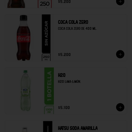
$5.200
Coca cola zero
Coca cola zero de 400 ml.
$5.200
H20
H20 lima-limón.
$5.100
Hatsu soda amarilla