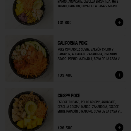
mango, aguacate, cebolla encurtida, maíz 
tierno, patacón, soya de la casa y suero.
$31.500
California poke
Poke con arroz sushi, salmón crudo y 
camarón, aguacate, zanahoria, pimentón 
asado, pepino, ajonjolí, soya de la casa y 
mayonesa de sriracha.
$33.400
Crispy poke
Escoge tu base, pollo crispy, aguacate, 
cebolla crispy, mango, zanahoria, escoge 
entre patacón o maduro, soya de la casa y 
escoges una salsa extra.
$29.500