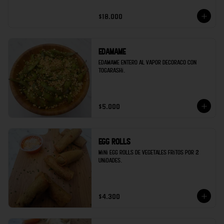
$18.000
Edamame
Edamame entero al vapor decoraco con 
togarashi.
$5.000
Egg rolls
Mini egg rolls de vegetales fritos por 2 
unidades.
$4.300