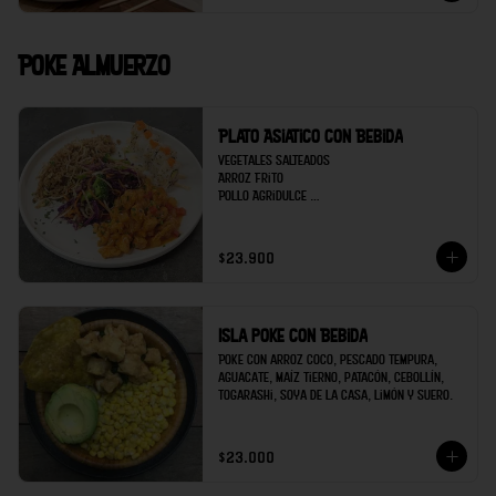
Poke Almuerzo
Plato Asiatico con Bebida
Vegetales salteados 

Arroz Frito

Pollo Agridulce 

Sushi 5 bocados de Kanikama

Bebida
$23.900
Isla poke con Bebida
Poke con arroz coco, pescado tempura, 
aguacate, maíz tierno, patacón, cebollín, 
togarashi, soya de la casa, limón y suero.
$23.000