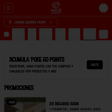
Abrir menu de navegación
Login
¿Dónde quieres pedir?
cón Colombiano
Sushi
Pad thai
Ramen
Postre
Bebidas
Acumula
Poke Go points
Únete
Regístrate, gana puntos con tus compras y
canjealos por productos y más
Promociones
-
40
%
20 Bocados Sushi
1 x Salmon Pull: Salmón, aguacate, queso 