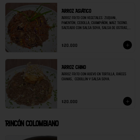
Arroz Asiático
Arroz frito con vegetales: Zuquini, 
pimentón, cebolla, champiñón, maíz tierno. 
Salteado con Salsa Soya, Salsa de Ostras, 
Ajo, Jengibre. Decorado con Cebollín y 
ajonjolí.
$20.000
Arroz Chino
Arroz frito con huevo en tortilla, raíces 
chinas,  cebollín y salsa soya.
$20.000
Rincón Colombiano