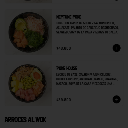
Neptune poke
Poke con arroz de sushi y salmón crudo, 
aguacate, palmito de cangrejo desmechado, 
seaweed, soya de la casa y eliges tu salsa.
$43.600
Poke house
Escoge tu base, salmón y atún crudos, 
cebolla crispy, aguacate, mango, edamame, 
masago, soya de la casa y escoges una 
salsa extra.
$39.800
Arroces al wok