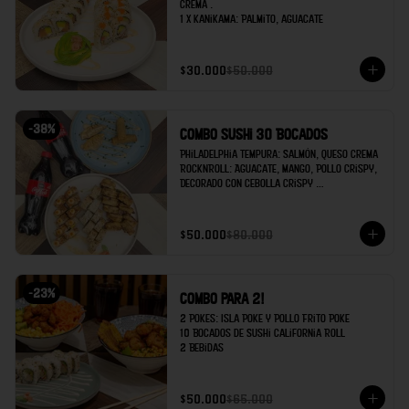
crema .

1 x Kanikama: Palmito, aguacate
$30.000
$50.000
-
38
%
Combo Sushi 30 Bocados
Philadelphia Tempura: Salmón, queso crema 

RocknRoll: Aguacate, Mango, Pollo Crispy, 
Decorado con cebolla crispy 

Kanikama: Palmito de cangrejo, Aguacate 

Egg rolls x2 

$50.000
$80.000
Gyozas x 2

Coca cola x 2
-
23
%
Combo para 2!
2 Pokes: Isla Poke y Pollo Frito Poke

10 Bocados de Sushi California Roll

2 Bebidas
$50.000
$65.000