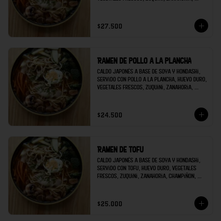
champiñon, brócoli; decorado con raíces 
chinas y cilantro.
$27.500
Ramen de pollo a la plancha
Caldo japonés a base de soya y hondashi, 
servido con pollo a la plancha, huevo duro, 
vegetales frescos, zuquini, zanahoria, 
champiñon, brócoli; decorado con raíces 
chinas y cilantro.
$24.500
Ramen de tofu
Caldo japonés a base de soya y hondashi, 
servido con tofu, huevo duro, vegetales 
frescos, zuquini, zanahoria, champiñon, 
brócoli; decorado con raíces chinas y 
cilantro.
$25.000