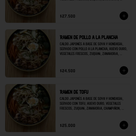
champiñon, brócoli; decorado con raíces 
chinas y cilantro.
$27.500
Ramen de pollo a la plancha
Caldo japonés a base de soya y hondashi, 
servido con pollo a la plancha, huevo duro, 
vegetales frescos, zuquini, zanahoria, 
champiñon, brócoli; decorado con raíces 
chinas y cilantro.
$24.500
Ramen de tofu
Caldo japonés a base de soya y hondashi, 
servido con tofu, huevo duro, vegetales 
frescos, zuquini, zanahoria, champiñon, 
brócoli; decorado con raíces chinas y 
cilantro.
$25.000