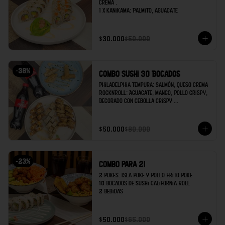
crema .

1 x Kanikama: Palmito, aguacate
$30.000
$50.000
-
38
%
Combo Sushi 30 Bocados
Philadelphia Tempura: Salmón, queso crema 

RocknRoll: Aguacate, Mango, Pollo Crispy, 
Decorado con cebolla crispy 

Kanikama: Palmito de cangrejo, Aguacate 

Egg rolls x2 

$50.000
$80.000
Gyozas x 2

Coca cola x 2
-
23
%
Combo para 2!
2 Pokes: Isla Poke y Pollo Frito Poke

10 Bocados de Sushi California Roll

2 Bebidas
$50.000
$65.000