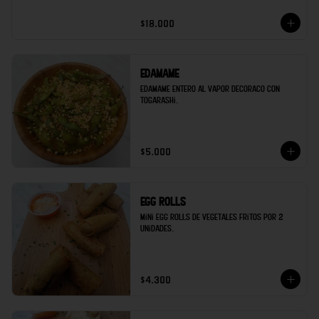
$18.000
Edamame
Edamame entero al vapor decoraco con 
togarashi.
$5.000
Egg rolls
Mini egg rolls de vegetales fritos por 2 
unidades.
$4.300