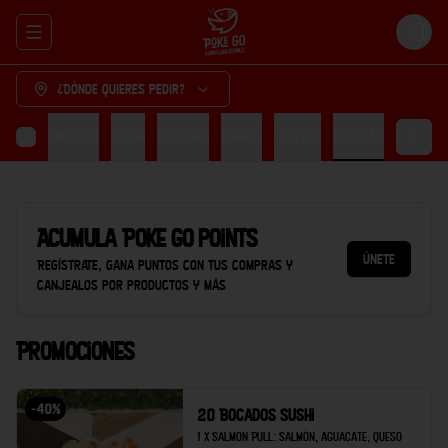
Abrir menu de navegación
Login
¿Dónde quieres pedir?
cón Colombiano
Sushi
Pad thai
Ramen
Postre
Bebidas
Acumula
Poke Go points
Únete
Regístrate, gana puntos con tus compras y
canjealos por productos y más
Promociones
-
40
%
20 Bocados Sushi
1 x Salmon Pull: Salmón, aguacate, queso 