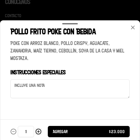
Conócenos
Contacto
Términos y condiciones
Pollo frito poke con Bebida
Política de privacidad
Poke con arroz blanco, pollo crispy, aguacate,
Redes sociales
zanahoria, maíz tierno, cebollín, soya de la casa y miel
mostaza.
Instagram
Instrucciones especiales
Mi cuenta
Pedir
Iniciar sesión
Powered by
Agregar
$23.000