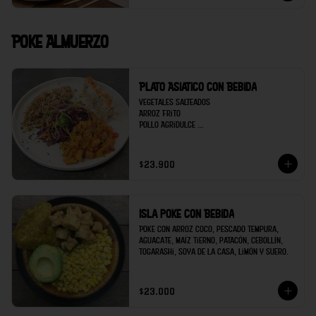
Poke Almuerzo
Plato Asiatico con Bebida
Vegetales salteados 

Arroz Frito

Pollo Agridulce 

Sushi 5 bocados de Kanikama

Bebida
$23.900
Isla poke con Bebida
Poke con arroz coco, pescado tempura, 
aguacate, maíz tierno, patacón, cebollín, 
togarashi, soya de la casa, limón y suero.
$23.000