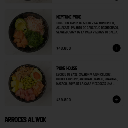
Neptune poke
Poke con arroz de sushi y salmón crudo, 
aguacate, palmito de cangrejo desmechado, 
seaweed, soya de la casa y eliges tu salsa.
$43.600
Poke house
Escoge tu base, salmón y atún crudos, 
cebolla crispy, aguacate, mango, edamame, 
masago, soya de la casa y escoges una 
salsa extra.
$39.800
Arroces al wok