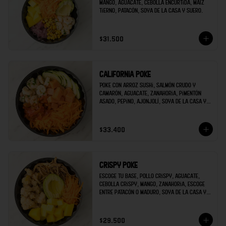
mango, aguacate, cebolla encurtida, maíz 
tierno, patacón, soya de la casa y suero.
$31.500
California poke
Poke con arroz sushi, salmón crudo y 
camarón, aguacate, zanahoria, pimentón 
asado, pepino, ajonjolí, soya de la casa y 
mayonesa de sriracha.
$33.400
Crispy poke
Escoge tu base, pollo crispy, aguacate, 
cebolla crispy, mango, zanahoria, escoge 
entre patacón o maduro, soya de la casa y 
escoges una salsa extra.
$29.500