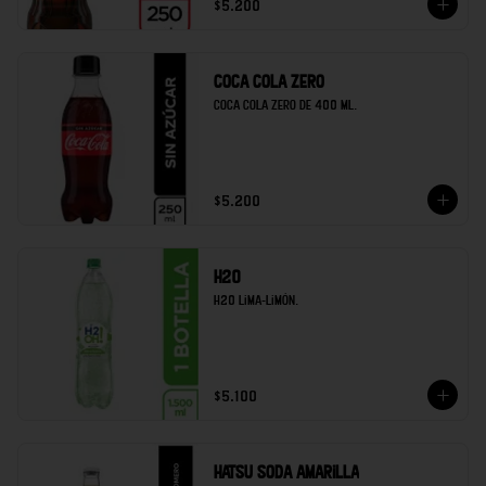
$5.200
Coca cola zero
Coca cola zero de 400 ml.
$5.200
H20
H20 lima-limón.
$5.100
Hatsu soda amarilla